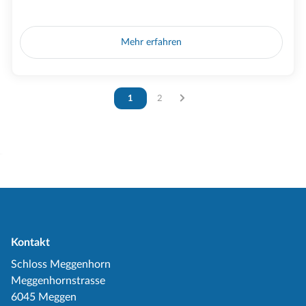
Mehr erfahren
Vous êtes sur la page
1
Vous êtes sur la page
2
Kontakt
Schloss Meggenhorn
Meggenhornstrasse
6045 Meggen