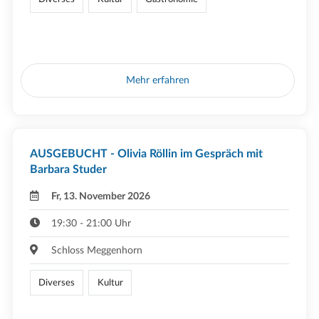
Mehr erfahren
AUSGEBUCHT - Olivia Röllin im Gespräch mit
Barbara Studer
Fr, 13. November 2026
19:30 - 21:00 Uhr
Schloss Meggenhorn
Diverses
Kultur