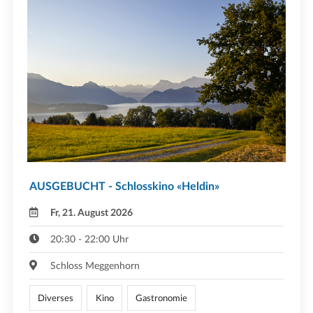
AUSGEBUCHT - Schlosskino «Heldin»
Fr, 21. August 2026
20:30 - 22:00 Uhr
Schloss Meggenhorn
Diverses
Kino
Gastronomie