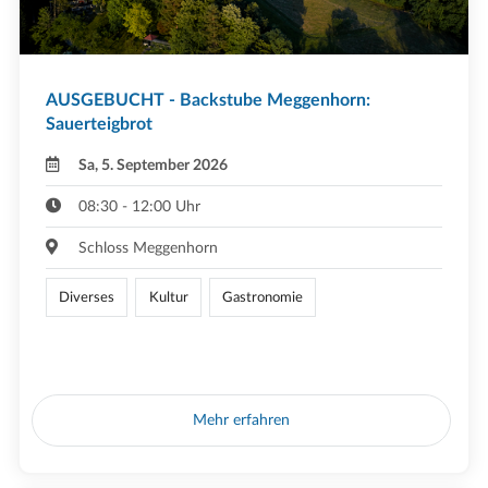
AUSGEBUCHT - Backstube Meggenhorn:
Sauerteigbrot
Sa, 5. September 2026
08:30 - 12:00 Uhr
Schloss Meggenhorn
Diverses
Kultur
Gastronomie
Mehr erfahren