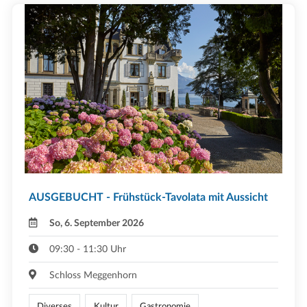
AUSGEBUCHT - Frühstück-Tavolata mit Aussicht
So, 6. September 2026
09:30 - 11:30 Uhr
Schloss Meggenhorn
Diverses
Kultur
Gastronomie