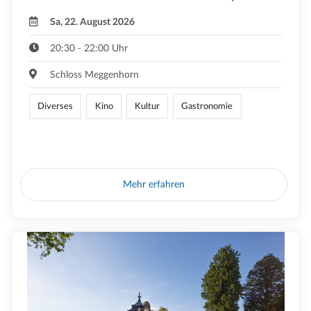
Sa, 22. August 2026
20:30 - 22:00 Uhr
Schloss Meggenhorn
Diverses
Kino
Kultur
Gastronomie
Mehr erfahren