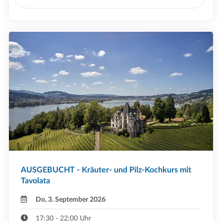
AUSGEBUCHT - Kräuter- und Pilz-Kochkurs mit
Tavolata
Do, 3. September 2026
17:30 - 22:00 Uhr