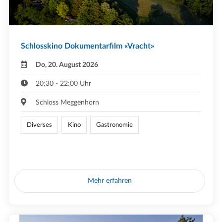
Schlosskino Dokumentarfilm «Vracht»
Do, 20. August 2026
20:30 - 22:00 Uhr
Schloss Meggenhorn
Diverses
Kino
Gastronomie
Mehr erfahren