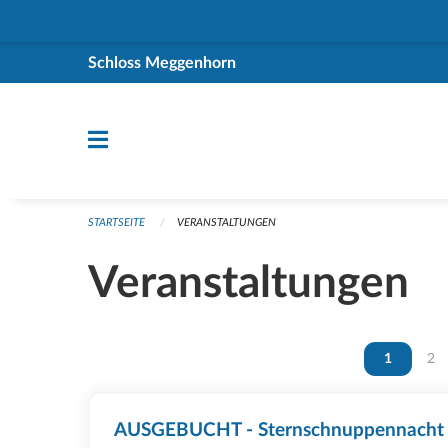
Navigation überspringen
Schloss Meggenhorn
STARTSEITE
VERANSTALTUNGEN
Veranstaltungen
Vous êtes 
1
Vou
2
AUSGEBUCHT - Sternschnuppennacht