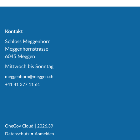
Kontakt
Schloss Meggenhorn
Meggenhornstrasse
6045 Meggen
Mittwoch bis Sonntag
meggenhorn@meggen.ch
+41 41 377 11 61
(External Link)
|
(External Link)
OneGov Cloud
2026.39
(External Link)
Datenschutz
Anmelden