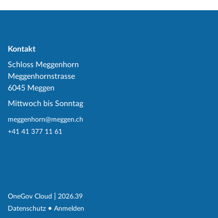
Kontakt
Schloss Meggenhorn
Meggenhornstrasse
6045 Meggen
Mittwoch bis Sonntag
meggenhorn@meggen.ch
+41 41 377 11 61
(External Link)
|
(External Link)
OneGov Cloud
2026.39
(External Link)
Datenschutz
Anmelden