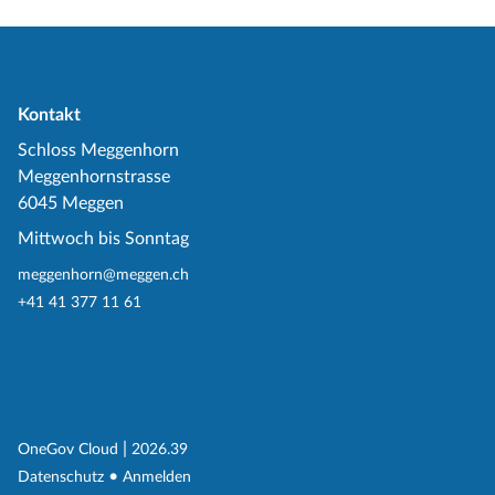
Kontakt
Schloss Meggenhorn
Meggenhornstrasse
6045 Meggen
Mittwoch bis Sonntag
meggenhorn@meggen.ch
+41 41 377 11 61
(External Link)
|
(External Link)
OneGov Cloud
2026.39
(External Link)
Datenschutz
Anmelden