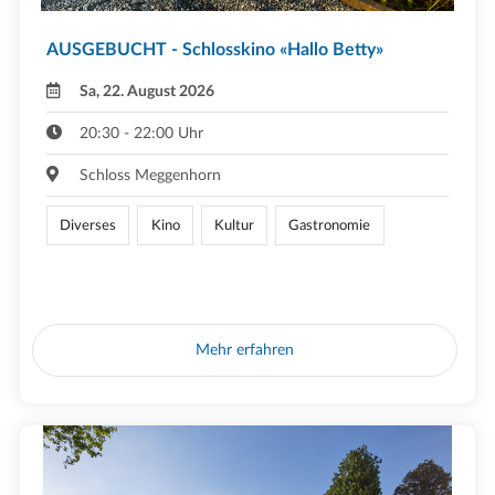
AUSGEBUCHT - Schlosskino «Hallo Betty»
Sa, 22. August 2026
20:30 - 22:00 Uhr
Schloss Meggenhorn
Diverses
Kino
Kultur
Gastronomie
Mehr erfahren