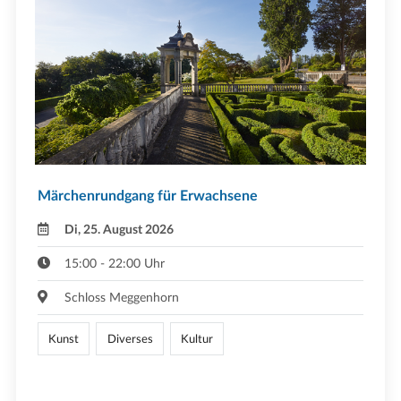
Märchenrundgang für Erwachsene
Di, 25. August 2026
15:00 - 22:00 Uhr
Schloss Meggenhorn
Kunst
Diverses
Kultur