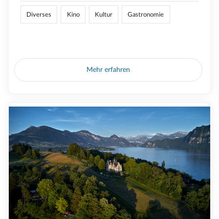
Diverses
Kino
Kultur
Gastronomie
Mehr erfahren