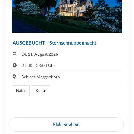
AUSGEBUCHT - Sternschnuppennacht
Di, 11. August 2026
21:00 - 23:00 Uhr
Schloss Meggenhorn
Natur
Kultur
Mehr erfahren