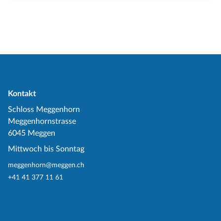
Kontakt
Schloss Meggenhorn
Meggenhornstrasse
6045 Meggen
Mittwoch bis Sonntag
meggenhorn@meggen.ch
+41 41 377 11 61