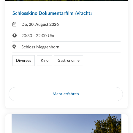
Schlosskino Dokumentarfilm «Vracht»
Do, 20. August 2026
20:30 - 22:00 Uhr
Schloss Meggenhorn
Diverses
Kino
Gastronomie
Mehr erfahren