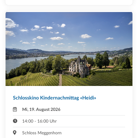
Schlosskino Kindernachmittag «Heidi»
Mi, 19. August 2026
14:00 - 16:00 Uhr
Schloss Meggenhorn