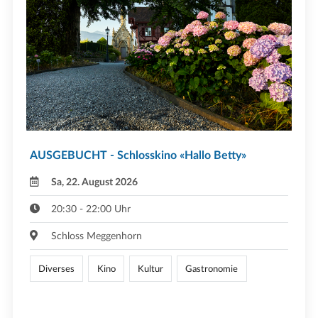
AUSGEBUCHT - Schlosskino «Hallo Betty»
Sa, 22. August 2026
20:30 - 22:00 Uhr
Schloss Meggenhorn
Diverses
Kino
Kultur
Gastronomie