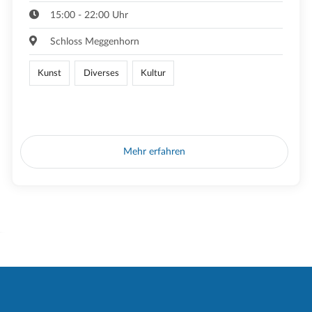
15:00 - 22:00 Uhr
Schloss Meggenhorn
Kunst
Diverses
Kultur
Mehr erfahren