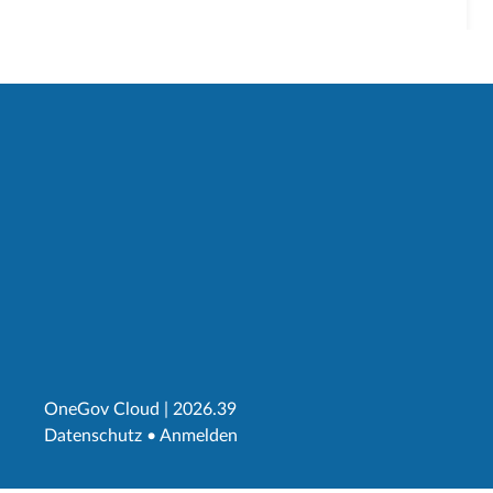
OneGov Cloud
(External Link)
|
2026.39
(External Link)
Datenschutz
(External Link)
Anmelden