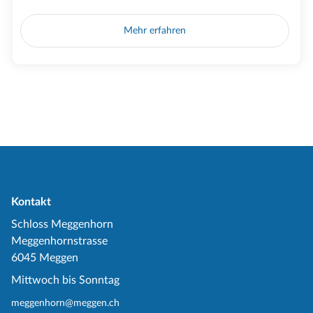
Mehr erfahren
Kontakt
Schloss Meggenhorn
Meggenhornstrasse
6045 Meggen
Mittwoch bis Sonntag
meggenhorn@meggen.ch