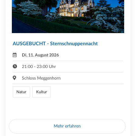
AUSGEBUCHT - Sternschnuppennacht
Di, 11. August 2026
21:00 - 23:00 Uhr
Schloss Meggenhorn
Natur
Kultur
Mehr erfahren