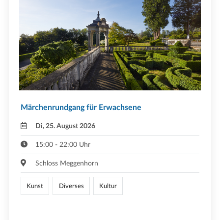
Märchenrundgang für Erwachsene
Di, 25. August 2026
15:00 - 22:00 Uhr
Schloss Meggenhorn
Kunst
Diverses
Kultur