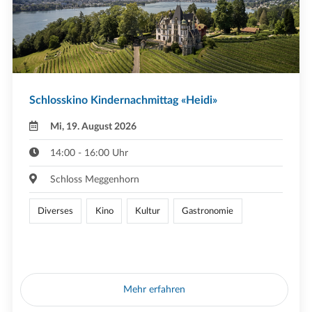
Schlosskino Kindernachmittag «Heidi»
Mi, 19. August 2026
14:00 - 16:00 Uhr
Schloss Meggenhorn
Diverses
Kino
Kultur
Gastronomie
Mehr erfahren