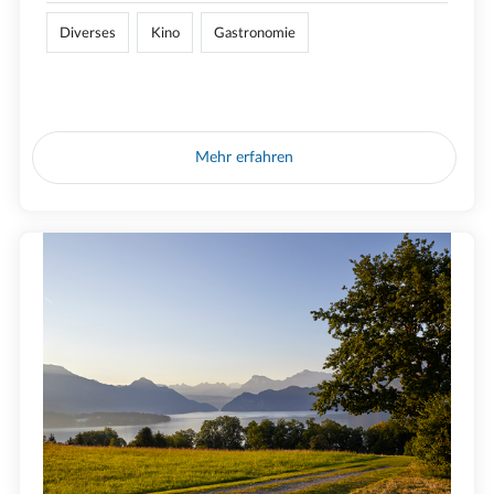
Diverses
Kino
Gastronomie
Mehr erfahren