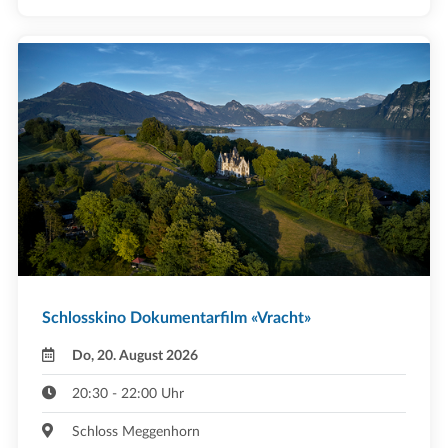
Schlosskino Dokumentarfilm «Vracht»
Do, 20. August 2026
20:30 - 22:00 Uhr
Schloss Meggenhorn