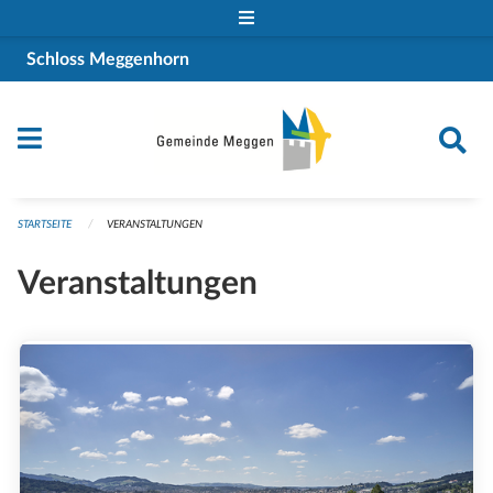
Navigation überspringen
Schloss Meggenhorn
STARTSEITE
VERANSTALTUNGEN
Veranstaltungen