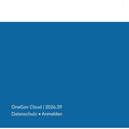
OneGov Cloud
(External Link)
|
2026.39
(External Link)
Datenschutz
(External Link)
Anmelden