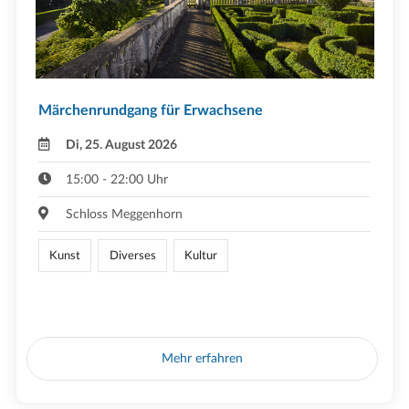
Märchenrundgang für Erwachsene
Di, 25. August 2026
15:00 - 22:00 Uhr
Schloss Meggenhorn
Kunst
Diverses
Kultur
Mehr erfahren