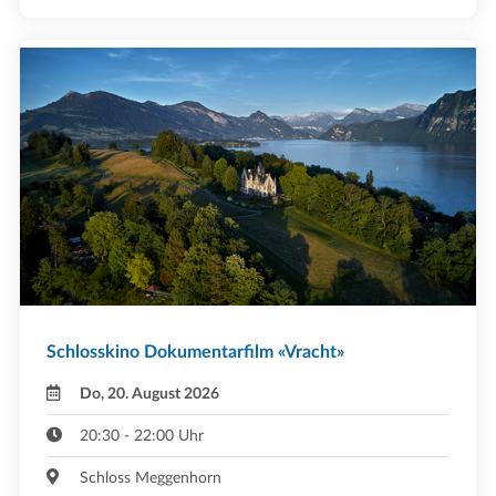
Schlosskino Dokumentarfilm «Vracht»
Do, 20. August 2026
20:30 - 22:00 Uhr
Schloss Meggenhorn