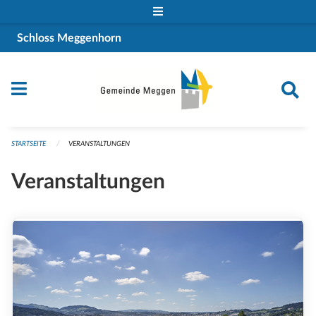
Navigation überspringen
Schloss Meggenhorn
STARTSEITE
VERANSTALTUNGEN
Veranstaltungen