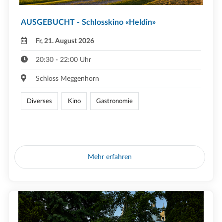
AUSGEBUCHT - Schlosskino «Heldin»
Fr, 21. August 2026
20:30 - 22:00 Uhr
Schloss Meggenhorn
Diverses
Kino
Gastronomie
Mehr erfahren