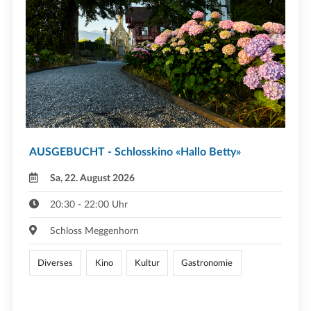
AUSGEBUCHT - Schlosskino «Hallo Betty»
Sa, 22. August 2026
20:30 - 22:00 Uhr
Schloss Meggenhorn
Diverses
Kino
Kultur
Gastronomie