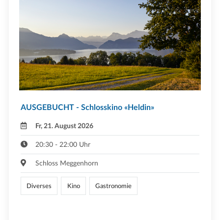
AUSGEBUCHT - Schlosskino «Heldin»
Fr, 21. August 2026
20:30 - 22:00 Uhr
Schloss Meggenhorn
Diverses
Kino
Gastronomie