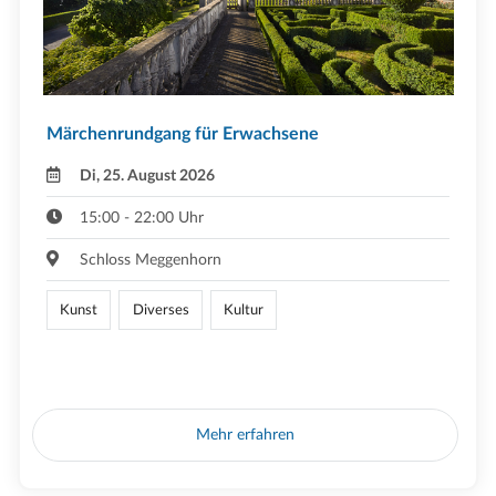
Märchenrundgang für Erwachsene
Di, 25. August 2026
15:00 - 22:00 Uhr
Schloss Meggenhorn
Kunst
Diverses
Kultur
Mehr erfahren