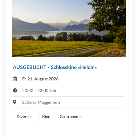
AUSGEBUCHT - Schlosskino «Heldin»
Fr, 21. August 2026
20:30 - 22:00 Uhr
Schloss Meggenhorn
Diverses
Kino
Gastronomie