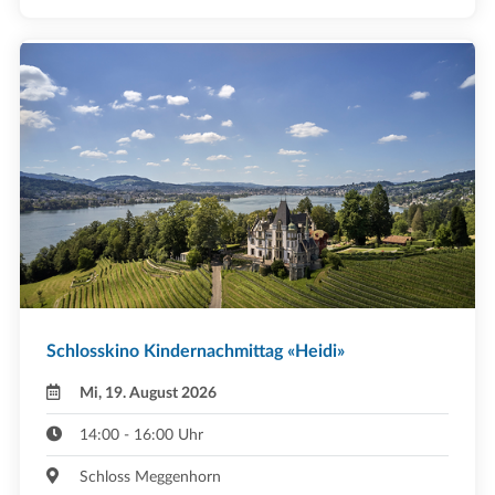
Schlosskino Kindernachmittag «Heidi»
Mi, 19. August 2026
14:00 - 16:00 Uhr
Schloss Meggenhorn