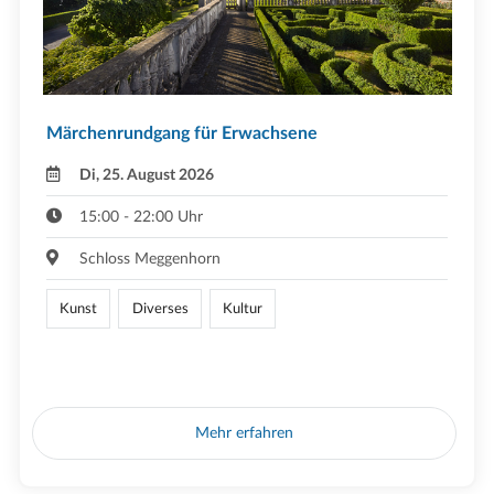
Märchenrundgang für Erwachsene
Di, 25. August 2026
15:00 - 22:00 Uhr
Schloss Meggenhorn
Kunst
Diverses
Kultur
Mehr erfahren