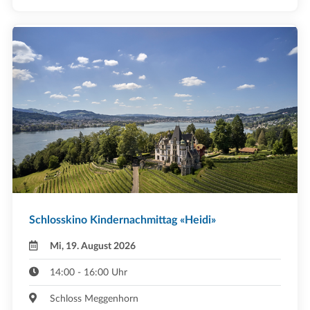
Schlosskino Kindernachmittag «Heidi»
Mi, 19. August 2026
14:00 - 16:00 Uhr
Schloss Meggenhorn