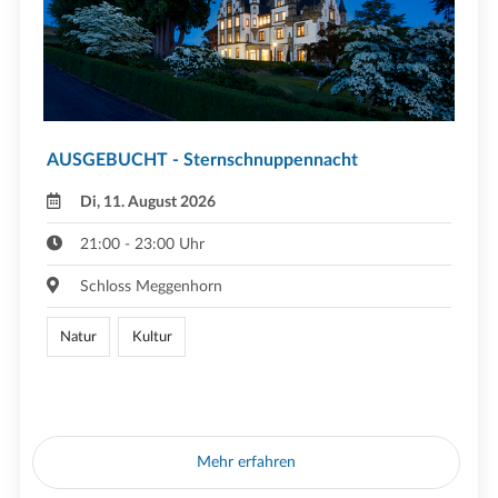
AUSGEBUCHT - Sternschnuppennacht
Di, 11. August 2026
21:00 - 23:00 Uhr
Schloss Meggenhorn
Natur
Kultur
Mehr erfahren