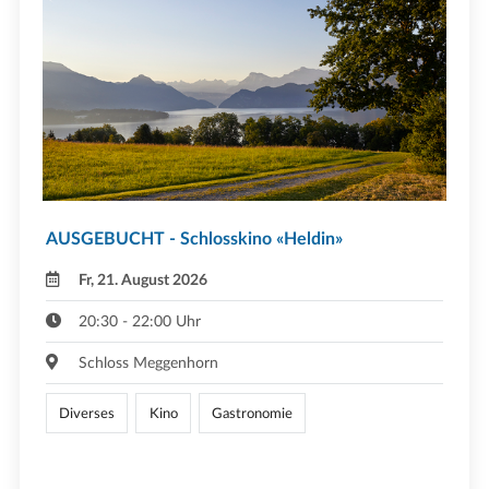
AUSGEBUCHT - Schlosskino «Heldin»
Fr, 21. August 2026
20:30 - 22:00 Uhr
Schloss Meggenhorn
Diverses
Kino
Gastronomie