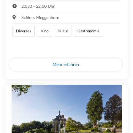
20:30 - 22:00 Uhr
Schloss Meggenhorn
Diverses
Kino
Kultur
Gastronomie
Mehr erfahren