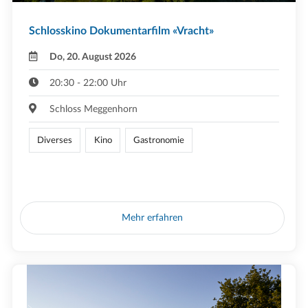
Schlosskino Dokumentarfilm «Vracht»
Do, 20. August 2026
20:30 - 22:00 Uhr
Schloss Meggenhorn
Diverses
Kino
Gastronomie
Mehr erfahren