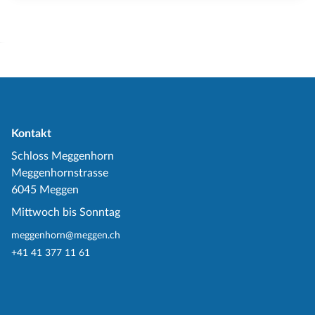
Kontakt
Schloss Meggenhorn
Meggenhornstrasse
6045 Meggen
Mittwoch bis Sonntag
meggenhorn@meggen.ch
+41 41 377 11 61