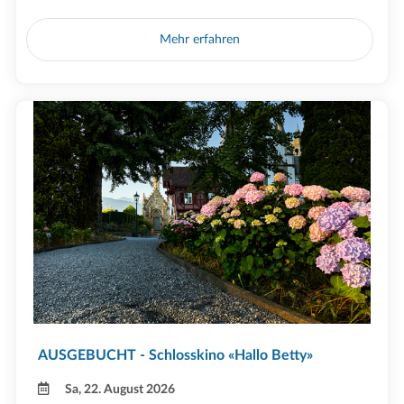
Mehr erfahren
AUSGEBUCHT - Schlosskino «Hallo Betty»
Sa, 22. August 2026