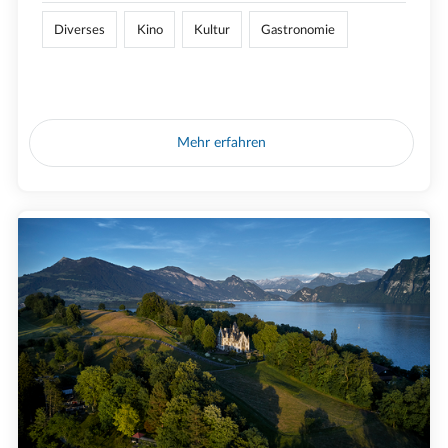
Diverses
Kino
Kultur
Gastronomie
Mehr erfahren