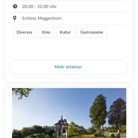
20:30 - 22:00 Uhr
Schloss Meggenhorn
Diverses
Kino
Kultur
Gastronomie
Mehr erfahren