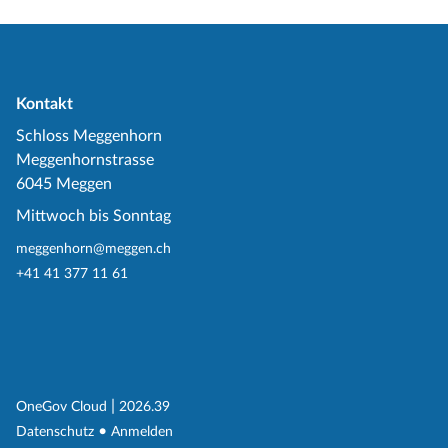
Kontakt
Schloss Meggenhorn
Meggenhornstrasse
6045 Meggen
Mittwoch bis Sonntag
meggenhorn@meggen.ch
+41 41 377 11 61
(External Link)
|
(External Link)
OneGov Cloud
2026.39
(External Link)
Datenschutz
Anmelden