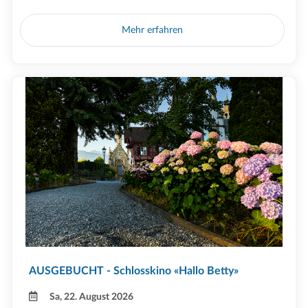
Mehr erfahren
AUSGEBUCHT - Schlosskino «Hallo Betty»
Sa, 22. August 2026