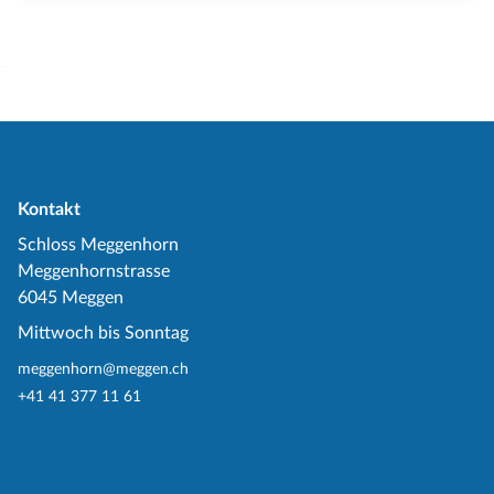
Kontakt
Schloss Meggenhorn
Meggenhornstrasse
6045 Meggen
Mittwoch bis Sonntag
meggenhorn@meggen.ch
+41 41 377 11 61