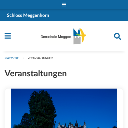
Navigation überspringen
Schloss Meggenhorn
STARTSEITE
VERANSTALTUNGEN
Veranstaltungen