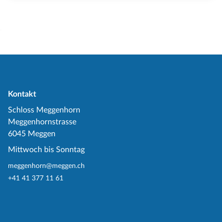
Kontakt
Schloss Meggenhorn
Meggenhornstrasse
6045 Meggen
Mittwoch bis Sonntag
meggenhorn@meggen.ch
+41 41 377 11 61