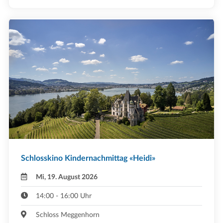
Schlosskino Kindernachmittag «Heidi»
Mi, 19. August 2026
14:00 - 16:00 Uhr
Schloss Meggenhorn