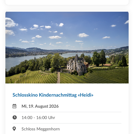
Schlosskino Kindernachmittag «Heidi»
Mi, 19. August 2026
14:00 - 16:00 Uhr
Schloss Meggenhorn