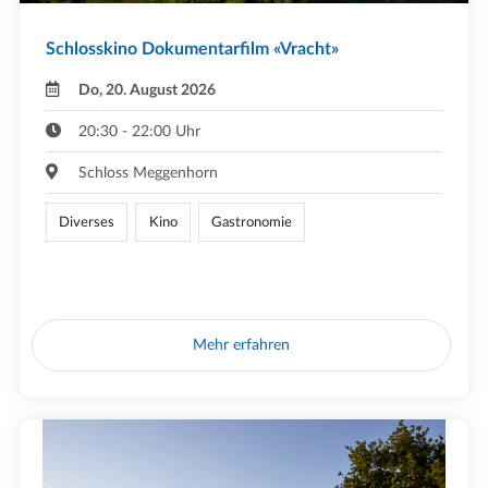
Schlosskino Dokumentarfilm «Vracht»
Do, 20. August 2026
20:30 - 22:00 Uhr
Schloss Meggenhorn
Diverses
Kino
Gastronomie
Mehr erfahren