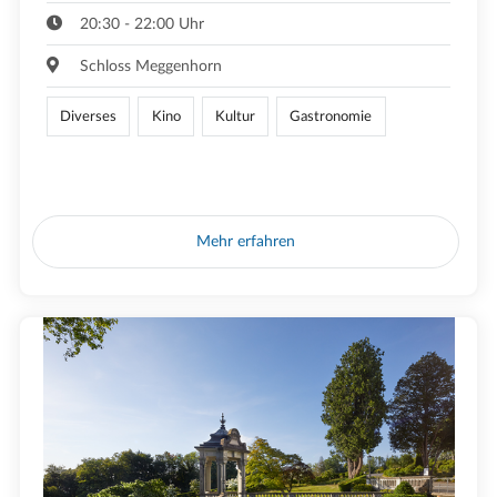
20:30 - 22:00 Uhr
Schloss Meggenhorn
Diverses
Kino
Kultur
Gastronomie
Mehr erfahren