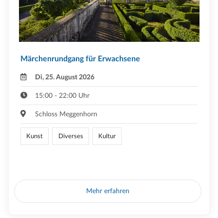
Märchenrundgang für Erwachsene
Di, 25. August 2026
15:00 - 22:00 Uhr
Schloss Meggenhorn
Kunst
Diverses
Kultur
Mehr erfahren