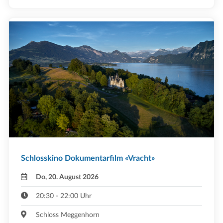
Schlosskino Dokumentarfilm «Vracht»
Do, 20. August 2026
20:30 - 22:00 Uhr
Schloss Meggenhorn