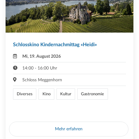
Schlosskino Kindernachmittag «Heidi»
Mi, 19. August 2026
14:00 - 16:00 Uhr
Schloss Meggenhorn
Diverses
Kino
Kultur
Gastronomie
Mehr erfahren