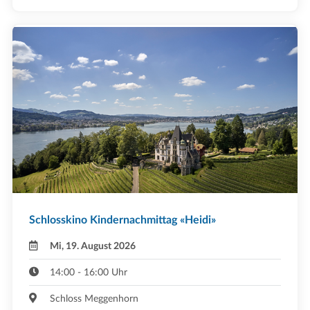
Schlosskino Kindernachmittag «Heidi»
Mi, 19. August 2026
14:00 - 16:00 Uhr
Schloss Meggenhorn