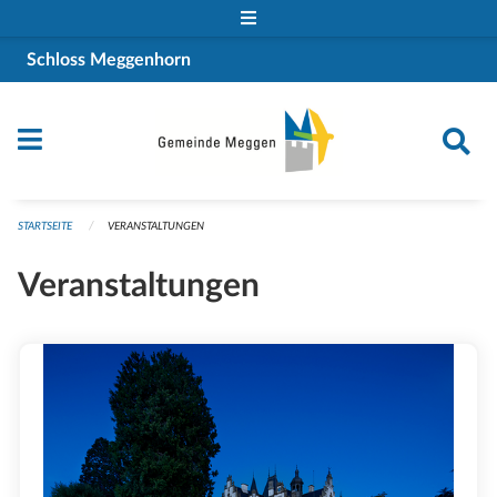
Navigation überspringen
Schloss Meggenhorn
STARTSEITE
VERANSTALTUNGEN
Veranstaltungen