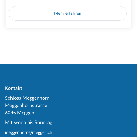
Mehr erfahren
Kontakt
Schloss Meggenhorn
Meggenhornstrasse
6045 Meggen
Mittwoch bis Sonntag
meggenhorn@meggen.ch