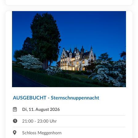
AUSGEBUCHT - Sternschnuppennacht
Di, 11. August 2026
21:00 - 23:00 Uhr
Schloss Meggenhorn