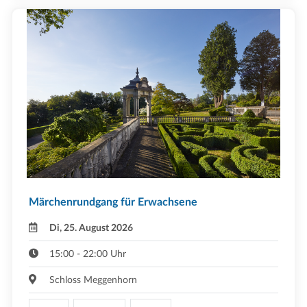
Märchenrundgang für Erwachsene
Di, 25. August 2026
15:00 - 22:00 Uhr
Schloss Meggenhorn