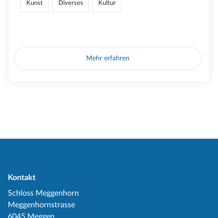
Kunst
Diverses
Kultur
Mehr erfahren
Kontakt
Schloss Meggenhorn
Meggenhornstrasse
6045 Meggen