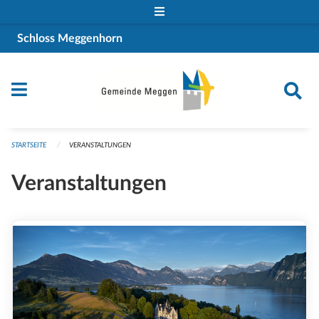
Navigation überspringen
Schloss Meggenhorn
STARTSEITE
VERANSTALTUNGEN
Veranstaltungen