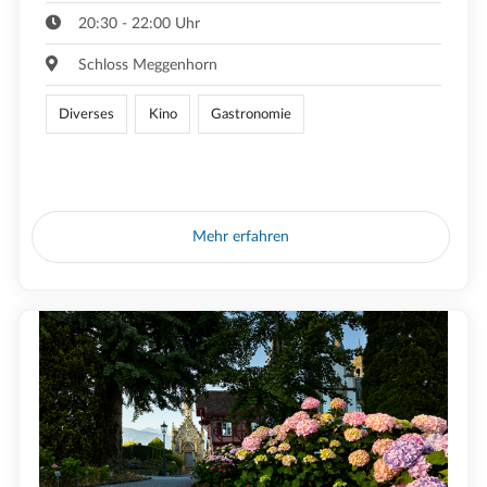
20:30 - 22:00 Uhr
Schloss Meggenhorn
Diverses
Kino
Gastronomie
Mehr erfahren