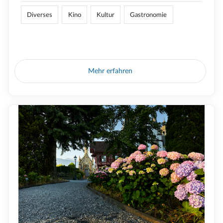
Diverses
Kino
Kultur
Gastronomie
Mehr erfahren