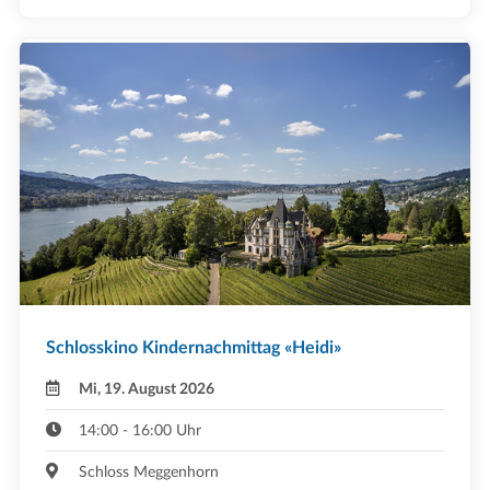
Schlosskino Kindernachmittag «Heidi»
Mi, 19. August 2026
14:00 - 16:00 Uhr
Schloss Meggenhorn