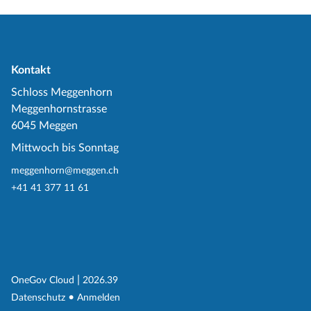
Kontakt
Schloss Meggenhorn
Meggenhornstrasse
6045 Meggen
Mittwoch bis Sonntag
meggenhorn@meggen.ch
+41 41 377 11 61
(External Link)
|
(External Link)
OneGov Cloud
2026.39
(External Link)
Datenschutz
Anmelden