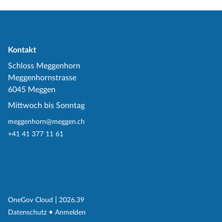
Kontakt
Schloss Meggenhorn
Meggenhornstrasse
6045 Meggen
Mittwoch bis Sonntag
meggenhorn@meggen.ch
+41 41 377 11 61
(External Link)
|
(External Link)
OneGov Cloud
2026.39
(External Link)
Datenschutz
Anmelden