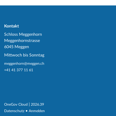
Kontakt
Schloss Meggenhorn
Meggenhornstrasse
6045 Meggen
Mittwoch bis Sonntag
meggenhorn@meggen.ch
+41 41 377 11 61
(External Link)
|
(External Link)
OneGov Cloud
2026.39
(External Link)
Datenschutz
Anmelden