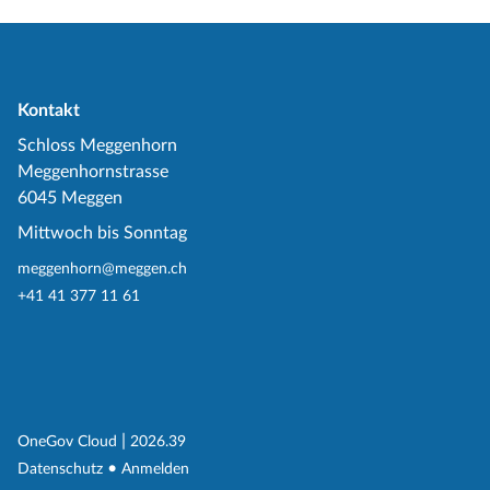
Kontakt
Schloss Meggenhorn
Meggenhornstrasse
6045 Meggen
Mittwoch bis Sonntag
meggenhorn@meggen.ch
+41 41 377 11 61
(External Link)
|
(External Link)
OneGov Cloud
2026.39
(External Link)
Datenschutz
Anmelden