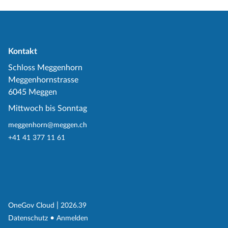
Kontakt
Schloss Meggenhorn
Meggenhornstrasse
6045 Meggen
Mittwoch bis Sonntag
meggenhorn@meggen.ch
+41 41 377 11 61
(External Link)
|
(External Link)
OneGov Cloud
2026.39
(External Link)
Datenschutz
Anmelden