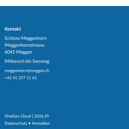
Kontakt
Schloss Meggenhorn
Meggenhornstrasse
6045 Meggen
Mittwoch bis Sonntag
meggenhorn@meggen.ch
+41 41 377 11 61
(External Link)
|
(External Link)
OneGov Cloud
2026.39
(External Link)
Datenschutz
Anmelden