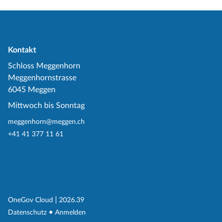
Kontakt
Schloss Meggenhorn
Meggenhornstrasse
6045 Meggen
Mittwoch bis Sonntag
meggenhorn@meggen.ch
+41 41 377 11 61
(External Link)
|
(External Link)
OneGov Cloud
2026.39
(External Link)
Datenschutz
Anmelden