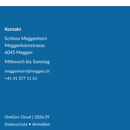
Kontakt
Schloss Meggenhorn
Meggenhornstrasse
6045 Meggen
Mittwoch bis Sonntag
meggenhorn@meggen.ch
+41 41 377 11 61
(External Link)
|
(External Link)
OneGov Cloud
2026.39
(External Link)
Datenschutz
Anmelden