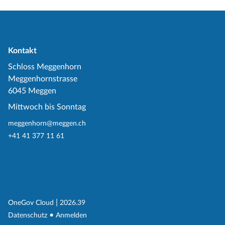
Kontakt
Schloss Meggenhorn
Meggenhornstrasse
6045 Meggen
Mittwoch bis Sonntag
meggenhorn@meggen.ch
+41 41 377 11 61
(External Link)
|
(External Link)
OneGov Cloud
2026.39
(External Link)
Datenschutz
Anmelden