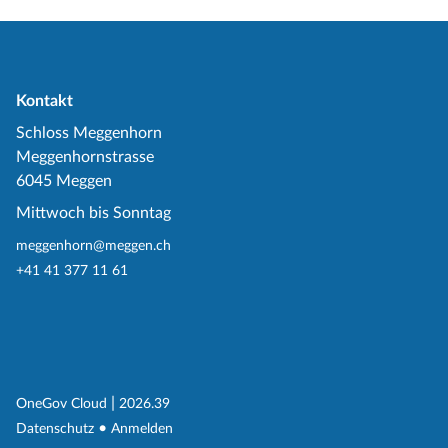
Kontakt
Schloss Meggenhorn
Meggenhornstrasse
6045 Meggen
Mittwoch bis Sonntag
meggenhorn@meggen.ch
+41 41 377 11 61
(External Link)
|
(External Link)
OneGov Cloud
2026.39
(External Link)
Datenschutz
Anmelden