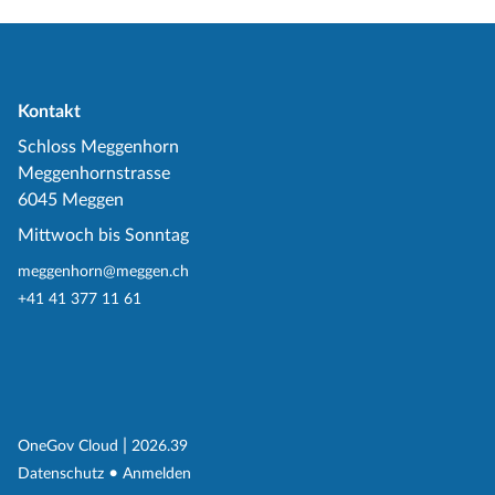
Kontakt
Schloss Meggenhorn
Meggenhornstrasse
6045 Meggen
Mittwoch bis Sonntag
meggenhorn@meggen.ch
+41 41 377 11 61
(External Link)
|
(External Link)
OneGov Cloud
2026.39
(External Link)
Datenschutz
Anmelden