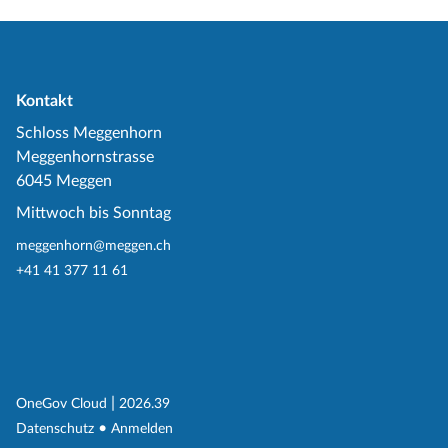
Kontakt
Schloss Meggenhorn
Meggenhornstrasse
6045 Meggen
Mittwoch bis Sonntag
meggenhorn@meggen.ch
+41 41 377 11 61
(External Link)
|
(External Link)
OneGov Cloud
2026.39
(External Link)
Datenschutz
Anmelden