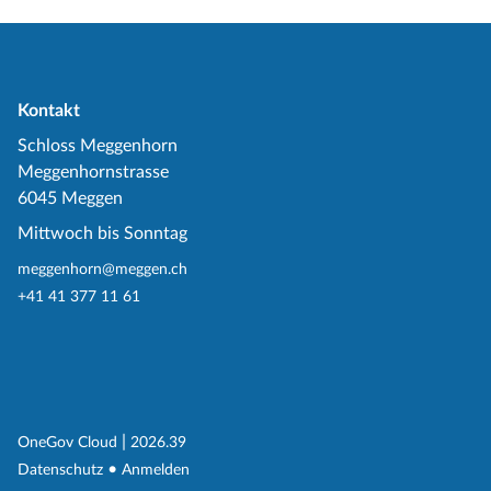
Kontakt
Schloss Meggenhorn
Meggenhornstrasse
6045 Meggen
Mittwoch bis Sonntag
meggenhorn@meggen.ch
+41 41 377 11 61
(External Link)
|
(External Link)
OneGov Cloud
2026.39
(External Link)
Datenschutz
Anmelden