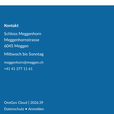
Kontakt
Schloss Meggenhorn
Meggenhornstrasse
6045 Meggen
Mittwoch bis Sonntag
meggenhorn@meggen.ch
+41 41 377 11 61
(External Link)
|
(External Link)
OneGov Cloud
2026.39
(External Link)
Datenschutz
Anmelden