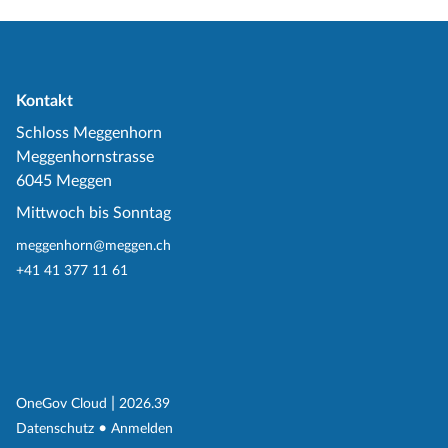
Kontakt
Schloss Meggenhorn
Meggenhornstrasse
6045 Meggen
Mittwoch bis Sonntag
meggenhorn@meggen.ch
+41 41 377 11 61
(External Link)
|
(External Link)
OneGov Cloud
2026.39
(External Link)
Datenschutz
Anmelden