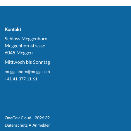
Kontakt
Schloss Meggenhorn
Meggenhornstrasse
6045 Meggen
Mittwoch bis Sonntag
meggenhorn@meggen.ch
+41 41 377 11 61
(External Link)
|
(External Link)
OneGov Cloud
2026.39
(External Link)
Datenschutz
Anmelden