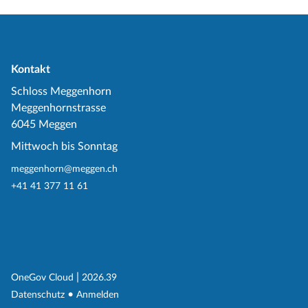
Kontakt
Schloss Meggenhorn
Meggenhornstrasse
6045 Meggen
Mittwoch bis Sonntag
meggenhorn@meggen.ch
+41 41 377 11 61
(External Link)
|
(External Link)
OneGov Cloud
2026.39
(External Link)
Datenschutz
Anmelden