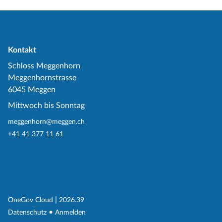
Kontakt
Schloss Meggenhorn
Meggenhornstrasse
6045 Meggen
Mittwoch bis Sonntag
meggenhorn@meggen.ch
+41 41 377 11 61
(External Link)
|
(External Link)
OneGov Cloud
2026.39
(External Link)
Datenschutz
Anmelden