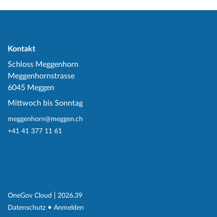
Kontakt
Schloss Meggenhorn
Meggenhornstrasse
6045 Meggen
Mittwoch bis Sonntag
meggenhorn@meggen.ch
+41 41 377 11 61
(External Link)
|
(External Link)
OneGov Cloud
2026.39
(External Link)
Datenschutz
Anmelden