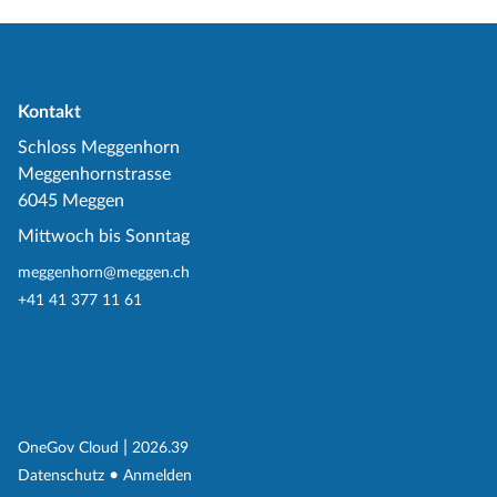
Kontakt
Schloss Meggenhorn
Meggenhornstrasse
6045 Meggen
Mittwoch bis Sonntag
meggenhorn@meggen.ch
+41 41 377 11 61
(External Link)
|
(External Link)
OneGov Cloud
2026.39
(External Link)
Datenschutz
Anmelden