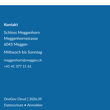
Kontakt
Schloss Meggenhorn
Meggenhornstrasse
6045 Meggen
Mittwoch bis Sonntag
meggenhorn@meggen.ch
+41 41 377 11 61
(External Link)
|
(External Link)
OneGov Cloud
2026.39
(External Link)
Datenschutz
Anmelden