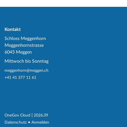
Kontakt
Schloss Meggenhorn
Meggenhornstrasse
6045 Meggen
Mittwoch bis Sonntag
meggenhorn@meggen.ch
+41 41 377 11 61
(External Link)
|
(External Link)
OneGov Cloud
2026.39
(External Link)
Datenschutz
Anmelden