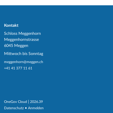
Kontakt
Schloss Meggenhorn
Meggenhornstrasse
6045 Meggen
Mittwoch bis Sonntag
meggenhorn@meggen.ch
+41 41 377 11 61
(External Link)
|
(External Link)
OneGov Cloud
2026.39
(External Link)
Datenschutz
Anmelden