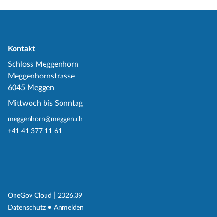
Kontakt
Schloss Meggenhorn
Meggenhornstrasse
6045 Meggen
Mittwoch bis Sonntag
meggenhorn@meggen.ch
+41 41 377 11 61
(External Link)
|
(External Link)
OneGov Cloud
2026.39
(External Link)
Datenschutz
Anmelden